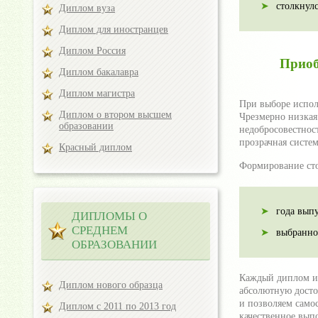
столкнул
Диплом вуза
Диплом для иностранцев
Диплом Россия
Приоб
Диплом бакалавра
Диплом магистра
При выборе испол
Диплом о втором высшем
Чрезмерно низкая
образовании
недобросовестнос
прозрачная систе
Красный диплом
Формирование сто
года выпу
ДИПЛОМЫ О
СРЕДНЕМ
выбранно
ОБРАЗОВАНИИ
Каждый диплом из
Диплом нового образца
абсолютную досто
и позволяем само
Диплом с 2011 по 2013 год
качественное вып