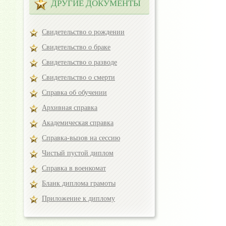
ДРУГИЕ ДОКУМЕНТЫ
Свидетельство о рождении
Свидетельство о браке
Свидетельство о разводе
Свидетельство о смерти
Справка об обучении
Архивная справка
Академическая справка
Справка-вызов на сессию
Чистый пустой диплом
Справка в военкомат
Бланк диплома грамоты
Приложение к диплому