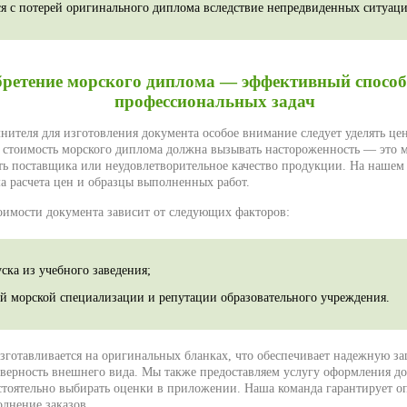
ся с потерей оригинального диплома вследствие непредвиденных ситуаци
ретение морского диплома — эффективный способ
профессиональных задач
нителя для изготовления документа особое внимание следует уделять це
 стоимость морского диплома должна вызывать настороженность — это м
ть поставщика или неудовлетворительное качество продукции. На нашем 
ма расчета цен и образцы выполненных работ.
имости документа зависит от следующих факторов:
ска из учебного заведения;
й морской специализации и репутации образовательного учреждения.
готавливается на оригинальных бланках, что обеспечивает надежную за
верность внешнего вида. Мы также предоставляем услугу оформления д
стоятельно выбирать оценки в приложении. Наша команда гарантирует о
олнение заказов.