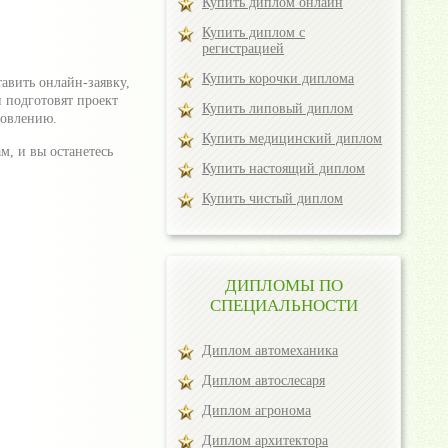
Купить диплом онлайн
Купить диплом с
регистрацией
Купить корочки диплома
авить онлайн-заявку,
и подготовят проект
Купить липовый диплом
товлению.
Купить медицинский диплом
, и вы останетесь
Купить настоящий диплом
Купить чистый диплом
ДИПЛОМЫ ПО
СПЕЦИАЛЬНОСТИ
Диплом автомеханика
Диплом автослесаря
Диплом агронома
Диплом архитектора