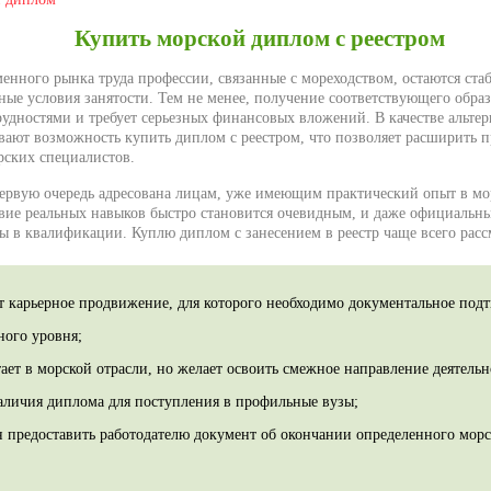
Купить морской диплом с реестром
менного рынка труда профессии, связанные с мореходством, остаются ст
ные условия занятости. Тем не менее, получение соответствующего образ
рудностями и требует серьезных финансовых вложений. В качестве альте
вают возможность купить диплом с реестром, что позволяет расширить 
рских специалистов.
первую очередь адресована лицам, уже имеющим практический опыт в мо
твие реальных навыков быстро становится очевидным, и даже официальн
ы в квалификации. Куплю диплом с занесением в реестр чаще всего рассм
т карьерное продвижение, для которого необходимо документальное под
ного уровня;
ает в морской отрасли, но желает освоить смежное направление деятельн
наличия диплома для поступления в профильные вузы;
 предоставить работодателю документ об окончании определенного морс